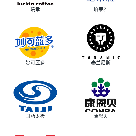
瑞幸
珀莱雅
妙可蓝多
泰兰尼斯
国药太极
康恩贝