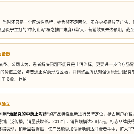
市，当时还只是一个区域性品牌，销售额不足两亿。虽在央视投放了广告
肠炎宁主打的"中药止泻"概念推广难度非常大，营销效果未达预期，截至2
值重塑
品牌转型。公司认为，患者解决问题不能只是止泻治标，更要进一步治疗肠
"
的价值主张，与普通止泻药形成区隔，并调整品牌认知强调康恩贝肠炎
利于吸收、养护。
以确立
利用
"治肠炎的中药止泻药"
的产品特性重新进行品牌定位，抢占用户心智
到广泛传播，销量获增长。2012年，销售规模达2.8亿元，标志品牌获得
终端表现，销量显著提振，使产品能更加便捷地到达消费者手中，扩大了