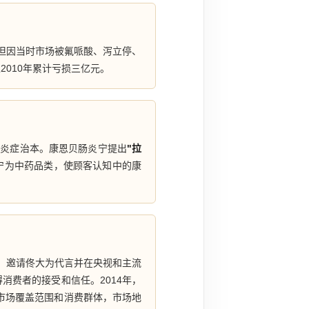
，但因当时市场被氟哌酸、泻立停、
010年累计亏损三亿元。
胃炎症治本。康恩贝肠炎宁提出
"拉
宁为中药品类，使顾客认知中的康
。邀请佟大为代言并在央视和主流
消费者的接受和信任。2014年，
市场覆盖范围和消费群体，市场地