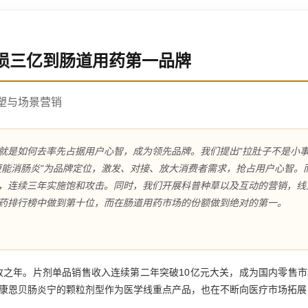
损三亿到肠道用药第一品牌
重塑与场景营销
就是如何去率先占据用户心智，成为领先品牌。我们提出"拉肚子不是小事
更能消肠炎"为品牌定位，激发、对接、放大消费者需求，抢占用户心智。
，连续三年实施饱和攻击。同时，我们开展科普种草以及互动的营销，线
药排行榜中做到第十位，而在肠道用药市场的份额做到绝对的第一。
丰收之年。片剂单品销售收入连续第二年突破10亿元大关，成为国内零售
康恩贝肠炎宁的颗粒剂型作为医学线重点产品，也在不断向医疗市场拓展