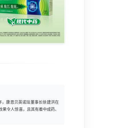
年，康恩贝英诺珐董事长徐建洪在
效果令人惊喜，且其有着中成药、