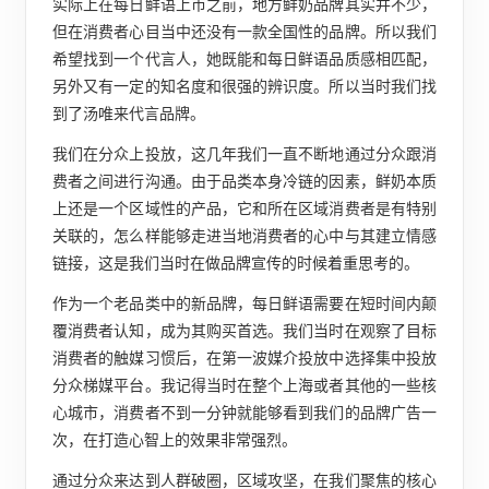
实际上在每日鲜语上市之前，地方鲜奶品牌其实并不少，
但在消费者心目当中还没有一款全国性的品牌。所以我们
希望找到一个代言人，她既能和每日鲜语品质感相匹配，
另外又有一定的知名度和很强的辨识度。所以当时我们找
到了汤唯来代言品牌。
我们在分众上投放，这几年我们一直不断地通过分众跟消
费者之间进行沟通。由于品类本身冷链的因素，鲜奶本质
上还是一个区域性的产品，它和所在区域消费者是有特别
关联的，怎么样能够走进当地消费者的心中与其建立情感
链接，这是我们当时在做品牌宣传的时候着重思考的。
作为一个老品类中的新品牌，每日鲜语需要在短时间内颠
覆消费者认知，成为其购买首选。我们当时在观察了目标
消费者的触媒习惯后，在第一波媒介投放中选择集中投放
分众梯媒平台。我记得当时在整个上海或者其他的一些核
心城市，消费者不到一分钟就能够看到我们的品牌广告一
次，在打造心智上的效果非常强烈。
通过分众来达到人群破圈，区域攻坚，在我们聚焦的核心