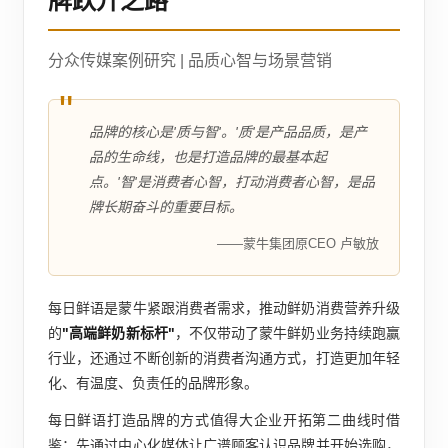
牌跃升之路
分众传媒案例研究 | 品质心智与场景营销
"
品牌的核心是'质与智'。'质'是产品品质，是产
品的生命线，也是打造品牌的最基本起
点。'智'是消费者心智，打动消费者心智，是品
牌长期奋斗的重要目标。
——蒙牛集团原CEO 卢敏放
每日鲜语是蒙牛紧跟消费者需求，推动鲜奶消费营养升级
的
"高端鲜奶新标杆"
，不仅带动了蒙牛鲜奶业务持续跑赢
行业，还通过不断创新的消费者沟通方式，打造更加年轻
化、有温度、负责任的品牌形象。
每日鲜语打造品牌的方式值得大企业开拓第二曲线时借
鉴：先通过中心化媒体让广谱顾客认识品牌并开始选购，