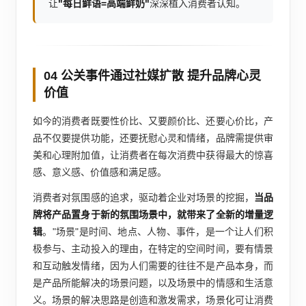
让
"每日鲜语=高端鲜奶"
深深植入消费者认知。
04 公关事件通过社媒扩散 提升品牌心灵
价值
如今的消费者既要性价比、又要颜价比、还要心价比，产
品不仅要提供功能，还要抚慰心灵和情绪，品牌需提供审
美和心理附加值，让消费者在每次消费中获得最大的惊喜
感、意义感、价值感和满足感。
消费者对氛围感的追求，驱动着企业对场景的挖掘，
当品
牌将产品置身于新的氛围场景中，就带来了全新的增量逻
辑
。"场景"是时间、地点、人物、事件，是一个让人们积
极参与、主动投入的理由，在特定的空间时间，要有情景
和互动触发情绪，因为人们需要的往往不是产品本身，而
是产品所能解决的场景问题，以及场景中的情感和生活意
义。场景的解决思路是创造和激发需求，场景化可让消费