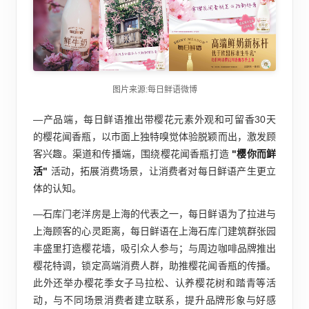
图片来源:每日鲜语微博
—产品端，每日鲜语推出带樱花元素外观和可留香30天
的樱花闻香瓶，以市面上独特嗅觉体验脱颖而出，激发顾
客兴趣。渠道和传播端，围绕樱花闻香瓶打造
"樱你而鲜
活"
活动，拓展消费场景，让消费者对每日鲜语产生更立
体的认知。
—石库门老洋房是上海的代表之一，每日鲜语为了拉进与
上海顾客的心灵距离，每日鲜语在上海石库门建筑群张园
丰盛里打造樱花墙，吸引众人参与；与周边咖啡品牌推出
樱花特调，锁定高端消费人群，助推樱花闻香瓶的传播。
此外还举办樱花季女子马拉松、认养樱花树和踏青等活
动，与不同场景消费者建立联系，提升品牌形象与好感