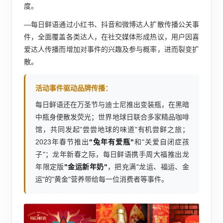
度。
—每日鲜语通过小红书、抖音和微博达人扩散传播公关事
件，全面覆盖各类达人，在社交媒体形成热议，用户因喜
爱达人传播而增加对事件的兴趣及参与概率，进而裂变扩
散。
活动事件驱动品牌传播：
每日鲜语还在万圣节与迪士尼推出变装瓶，在黑暗
中瓶身便散发荧光；世界地球日联合多家精品咖啡
馆，共同发起"尝尝地球的味道"有机尝鲜之旅；
2023年春节推出
"兔年有爱瓶"
和"关爱自闭症孩
子"；龙年新春之际，每日鲜语携手周大福推出龙
年限定版
"金运新年奶"
，把充满"龙运、福运、金
运"的"黄金"营养带给每一位消费者等事件。