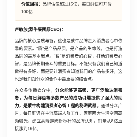
价值回报：
品牌估值超过15亿，每日鲜语可开价
100亿
卢敏放(蒙牛集团原CEO)：
品牌的核心是质与智，这也是蒙牛品牌走入消费者心中依
靠的要素。"质"是产品品质，是产品的生命线，也是打造
品牌的最基本起点。"智"是消费者的心智，打动消费者心
智，是品牌长期奋斗的重要目标。不能只有我们自己知道
做得有多好，而是要让消费者知道我们的产品有多好，这
也是我们跟分众的合作中最重要的结合点。
在众多传播媒介中，
分众能够更高频、更广泛触达消费
者，为每日鲜语等多款产品的成功引爆提供了强大的助
力，是蒙牛构建消费者心智工程的秘密武器。
通过分众广
告，每日鲜语在主流高端人群工作、家庭两大生活空间高
频曝光，建立高端鲜奶新标杆的品牌认知，销量从8亿直
接涨到16亿。