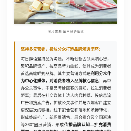
图片来源:每日鲜语微博
坚持多元营销，投放分众打造品牌渗透闭环：
每日鲜语坚持品牌沟通，不断创新占领高端心智，
累积品牌资产，拉高品牌力曲线，使其成为消费者
首选高端鲜奶品牌。其主要营销方式是
利用分众作
为中心化媒体，对消费者植入品牌核心信息
；再举
办公关事件，丰富品牌给顾客的感知，拉进消费者
距离；最后在社交媒体上达人内容种草、投信息流
广告和搜索广告，扩散公关事件并与兴趣客户建立
更深层次的链接。线下配合营销落地和承接转化，
形成终端推广、新场景销售、展会推介及全国巡演
等360°圈层营销，形成
传播品牌认知—扩充消费