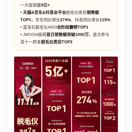
一大促销量
5亿+
•
天猫&京东&抖音全平台
脱毛仪类目
销售额
TOP1
，京东同比增长
274%
、抖音同比增长
115%
• 蓝宝石脱毛仪AIR3
全阶段霸榜TOP1
• JMOON极萌
首日销售额突破1000万
，首次参与
双十一跻身
脱毛仪类目TOP2